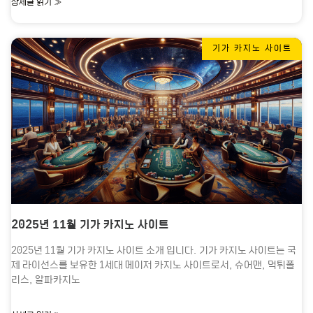
상세글 읽기 »
기가 카지노 사이트
2025년 11월 기가 카지노 사이트
2025년 11월 기가 카지노 사이트 소개 입니다. 기가 카지노 사이트는 국
제 라이선스를 보유한 1세대 메이저 카지노 사이트로서, 슈어맨, 먹튀폴
리스, 알파카지노