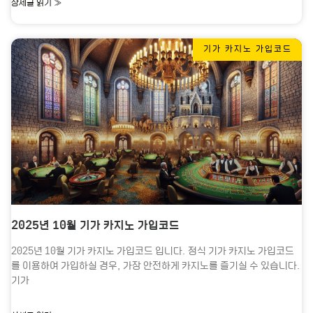
상세글 읽기 »
기가 카지노 가입코드
2025년 10월 기가 카지노 가입코드
2025년 10월 기가 카지노 가입코드 입니다. 정식 기가 카지노 가입코드
를 이용하여 가입하실 경우, 가장 안전하게 카지노를 즐기실 수 있습니다.
기가