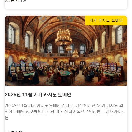
상세글 읽기 »
기가 카지노 도메인
2025년 11월 기가 카지노 도메인
2025년 11월 기가 카지노 도메인 입니다. 가장 안전한 “기가 카지노”의
최신 도메인 정보를 안내 드립니다. 전 세계적으로 인정받는 기가 카지노
는