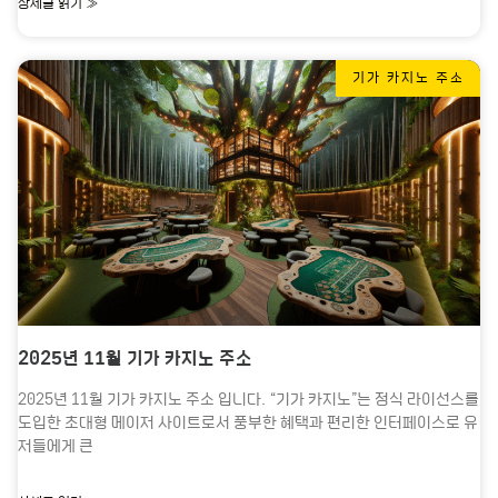
상세글 읽기 »
기가 카지노 주소
2025년 11월 기가 카지노 주소
2025년 11월 기가 카지노 주소 입니다. “기가 카지노”는 정식 라이선스를
도입한 초대형 메이저 사이트로서 풍부한 혜택과 편리한 인터페이스로 유
저들에게 큰