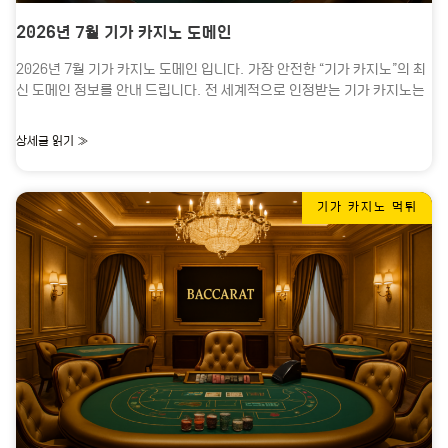
2026년 7월 기가 카지노 도메인
2026년 7월 기가 카지노 도메인 입니다. 가장 안전한 “기가 카지노”의 최
신 도메인 정보를 안내 드립니다. 전 세계적으로 인정받는 기가 카지노는
상세글 읽기 »
기가 카지노 먹튀