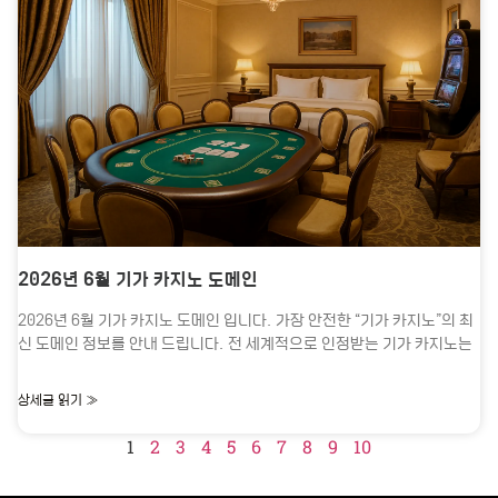
2026년 6월 기가 카지노 도메인
2026년 6월 기가 카지노 도메인 입니다. 가장 안전한 “기가 카지노”의 최
신 도메인 정보를 안내 드립니다. 전 세계적으로 인정받는 기가 카지노는
상세글 읽기 »
1
2
3
4
5
6
7
8
9
10