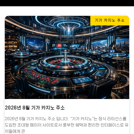
기가 카지노 주소
2026년 8월 기가 카지노 주소
2026년 8월 기가 카지노 주소 입니다. “기가 카지노”는 정식 라이선스를
도입한 초대형 메이저 사이트로서 풍부한 혜택과 편리한 인터페이스로 유
저들에게 큰