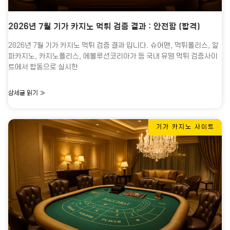
2026년 7월 기가 카지노 먹튀 검증 결과 : 안전함 (합격)
2026년 7월 기가 카지노 먹튀 검증 결과 입니다. 슈어맨, 먹튀폴리스, 알
파카지노, 카지노폴리스, 에볼루션코리아가 등 국내 유명 먹튀 검증사이
트에서 합동으로 실시한
상세글 읽기 »
기가 카지노 사이트