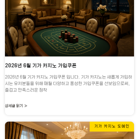
2026년 6월 기가 카지노 가입쿠폰
2026년 6월 기가 카지노 가입쿠폰 입니다. 기가 카지노는 새롭게 가입하
시는 유저분들을 위해 매월 다양하고 풍성한 가입쿠폰을 선보임으로써,
즐겁고 만족스러운 정착
상세글 읽기 »
기가 카지노 도메인