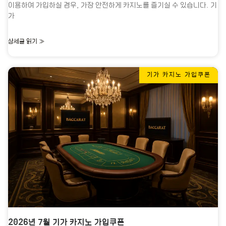
이용하여 가입하실 경우, 가장 안전하게 카지노를 즐기실 수 있습니다. 기
가
상세글 읽기 »
기가 카지노 가입쿠폰
2026년 7월 기가 카지노 가입쿠폰