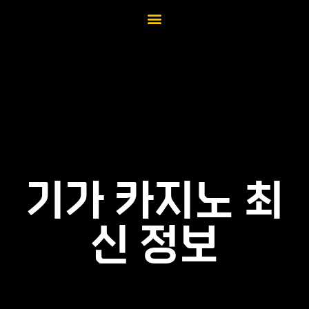
기가 카지노 최
신 정보