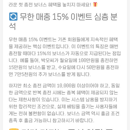
라운 첫 충전 보너스 혜택을 놓치지 마세요!
무한 매충 15% 이벤트 심층 분
석
무한 매충 15% 이벤트는 기존 회원들에게 지속적인 혜택
을 제공하는 핵심 이벤트입니다. 이 이벤트의 특징은 매번
충전할 때마다 15%의 보너스가 자동으로 지급된다는 점입
니다. 예를 들어, 박모씨가 월요일에 100만원을 충전하면
15만원의 보너스를 받고, 수요일에 다시 50만원을 충전하
면 7만5천원의 추가 보너스를 받게 됩니다.
하지만 최소 충전 금액이 10,000원 이상이어야 하고, 동일
한 금액으로 반복 충전 시에는 중복 혜택이 제공되지 않는
다는 제한사항이 있습니다. 이는 시스템 남용을 방지하기
위한 합리적인 조건으로, 실제 베팅을 즐기는 사용자들에
게는 전혀 불편함이 없습니다. 보너스 금액 역시 출금 조건
충족 후 출금 가능하니 참고하시기 바랍니다.