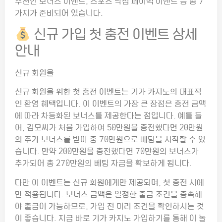
추천인 보너스 이벤트, 스포츠 낙첨 페이백 이벤트 등 총 7
가지가 준비되어 있습니다.
신규 가입 첫 충전 이벤트 상세
안내
신규 회원을
신규 회원을 위한 첫 충전 이벤트는 기가 카지노의 대표적
인 환영 혜택입니다. 이 이벤트의 가장 큰 장점은 충전 금액
에 따라 차등화된 보너스를 제공한다는 점입니다. 예를 들
어, 김모씨가 처음 가입하여 50만원을 충전했다면 20만원
의 추가 보너스를 받아 총 70만원으로 베팅을 시작할 수 있
습니다. 만약 200만원을 충전했다면 70만원의 보너스가
추가되어 총 270만원의 베팅 자금을 확보하게 됩니다.
다만 이 이벤트는 신규 회원에게만 제공되며, 첫 충전 시에
만 적용됩니다. 보너스 금액은 일정한 출금 조건을 충족해
야 출금이 가능하므로, 가입 전 미리 조건을 확인하시는 것
이 좋습니다. 지금 바로 기가 카지노 가입하기를 통해 이 놀