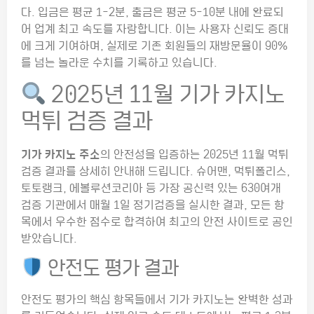
다. 입금은 평균 1-2분, 출금은 평균 5-10분 내에 완료되
어 업계 최고 속도를 자랑합니다. 이는 사용자 신뢰도 증대
에 크게 기여하며, 실제로 기존 회원들의 재방문율이 90%
를 넘는 놀라운 수치를 기록하고 있습니다.
2025년 11월 기가 카지노
먹튀 검증 결과
기가 카지노 주소
의 안전성을 입증하는 2025년 11월 먹튀
검증 결과를 상세히 안내해 드립니다. 슈어맨, 먹튀폴리스,
토토랭크, 에볼루션코리아 등 가장 공신력 있는 630여개
검증 기관에서 매월 1일 정기검증을 실시한 결과, 모든 항
목에서 우수한 점수로 합격하여 최고의 안전 사이트로 공인
받았습니다.
안전도 평가 결과
안전도 평가의 핵심 항목들에서 기가 카지노는 완벽한 성과