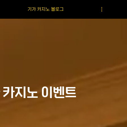
기가 카지노 블로그
가 카지노 이벤트