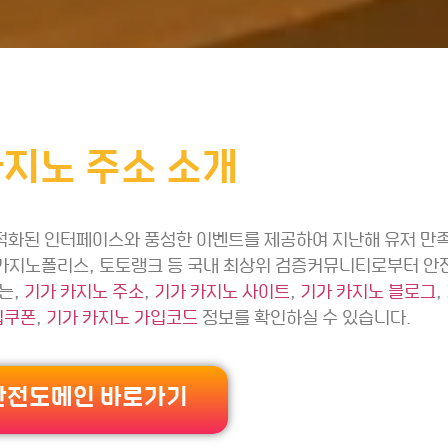
카지노 주소 소개
적화된 인터페이스와 풍성한 이벤트를 제공하여 지난해 유저 만족
 카지노폴리스, 토토랭크 등 국내 최상위 검증커뮤니티로부터 안
는,
기가 카지노 주소
,
기가 카지노 사이트
,
기가 카지노 블로그
,
입쿠폰
,
기가 카지노 가입코드
정보를 확인하실 수 있습니다.
안전도메인 바로가기