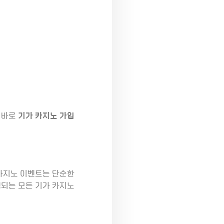
 바로
기가 카지노 가입
 카지노 이벤트는 단순한
행되는 모든 기가 카지노