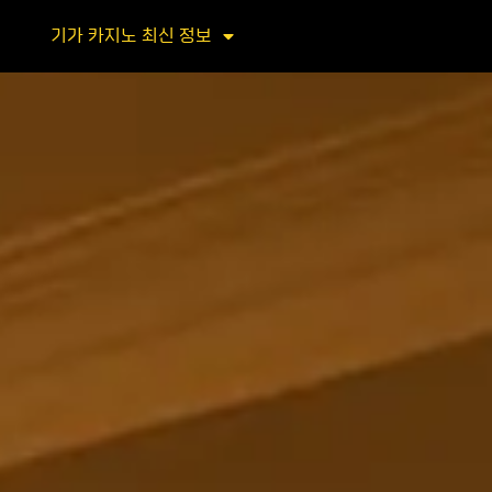
기가 카지노 최신 정보