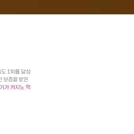
도 1위를 달성
전 보증을 받은
기가 카지노 먹