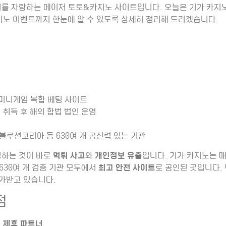
뢰를 자랑하는 메이저 토토&카지노 사이트입니다. 오늘은 기가 카지
 카지노 이벤트까지 한눈에 알 수 있도록 상세히 정리해 드리겠습니다.
/ 미니게임 복합 베팅 사이트
 취득 후 해외 합법 법인 운영
에볼루션코리아 등 630여 개 공신력 있는 기관
정하는 것이 바로
먹튀 사고
와
개인정보 유출
입니다. 기가 카지노는 매
630여 개 검증 기관 모두에서
최고 안전 사이트
로 공인된 곳입니다. 
평가받고 있습니다.
점
식 제휴 파트너