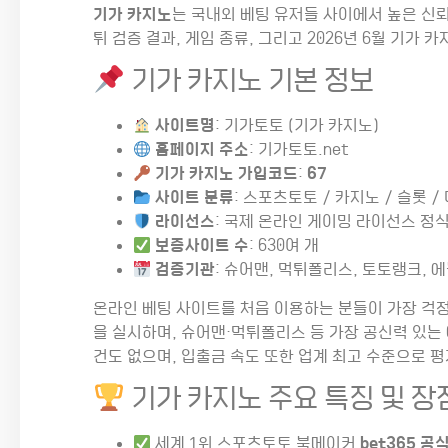
기가 카지노
는 국내외 베팅 유저들 사이에서 높은 신
튀 검증 결과, 게임 종류, 그리고 2026년 6월 기가
기가 카지노 기본 정보
사이트명
: 기가토토 (기가 카지노)
홈페이지 주소
: 기가토토.net
기가 카지노 가입코드
:
67
사이트 분류
: 스포츠토토 / 카지노 / 슬롯 
라이선스
: 국제 온라인 게이밍 라이선스 정식
보증사이트 수
: 630여 개
검증기관
: 슈어맨, 먹튀폴리스, 토토랭크, 
온라인 베팅 사이트를 처음 이용하는 분들이 가장 걱
을 실시하며, 슈어맨·먹튀폴리스 등 가장 공신력 있는 
건도 없으며, 입출금 속도 또한 업계 최고 수준으로 
기가 카지노 주요 특징 및 장
세계 1위 스포츠토토 북메이커
bet365 공