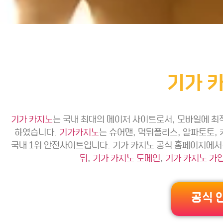
기가 
기가 카지노
는 국내 최대의 메이저 사이트로서, 모바일에 최
하였습니다.
기가카지노
는 슈어맨, 먹튀폴리스, 알파토토,
국내 1위 안전사이트입니다. 기가 카지노 공식 홈페이지에서
튀
,
기가 카지노 도메인
,
기가 카지노 가
공식 