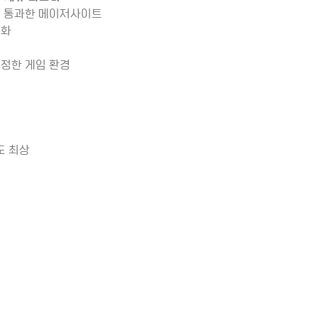
를 통과한 메이저사이트
대화
공정한 게임 환경
도 최상