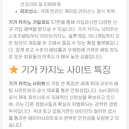
션코리아 등 630여개
라이선스:
국제 온라인 게이밍 라이선스 정식 취득
기가 카지노 가입코드
67번을 통해 가입하시면 다양한 신
규 가입 혜택을 받으실 수 있습니다. 기가 카지노 사이트는
스포츠베팅부터 라이브카지노, 슬롯게임, 미니게임까지 모
든 장르의 게임을 한 곳에서 즐길 수 있는 통합 플랫폼입니
다. 업계 최고 수준의 배당률과 무제한에 가까운 베팅 한도
로 모든 회원들의 만족도가 매우 높은 상황입니다.
기가 카지노 사이트 특징
기가 카지노 사이트
의 가장 큰 특징은 세계 최대 규모의 베
팅 사이트와의 공식 제휴를 통한 안정성입니다. bet365의
공식 제휴 파트너로서 국제적인 신뢰성을 확보하고 있으
며, 이는 다른 경쟁사들과 확실히 차별화되는 강력한 경쟁
우위입니다. 국내 최고 검증기관인 비타민의 철저한 검사
를 통과한 메이저사이트로서 완벽한 안전성을 보장받고 있
습니다.