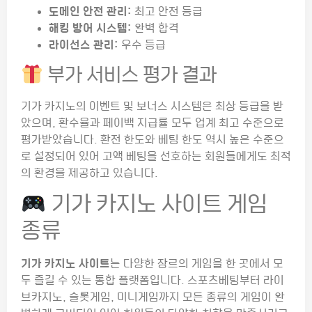
도메인 안전 관리:
최고 안전 등급
해킹 방어 시스템:
완벽 합격
라이선스 관리:
우수 등급
부가 서비스 평가 결과
기가 카지노의 이벤트 및 보너스 시스템은 최상 등급을 받
았으며, 환수율과 페이백 지급률 모두 업계 최고 수준으로
평가받았습니다. 환전 한도와 베팅 한도 역시 높은 수준으
로 설정되어 있어 고액 베팅을 선호하는 회원들에게도 최적
의 환경을 제공하고 있습니다.
기가 카지노 사이트 게임
종류
기가 카지노 사이트
는 다양한 장르의 게임을 한 곳에서 모
두 즐길 수 있는 통합 플랫폼입니다. 스포츠베팅부터 라이
브카지노, 슬롯게임, 미니게임까지 모든 종류의 게임이 완