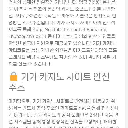
역사와 함께한 전설적인 기업입니다. 영국 맨섬에 본사를
둔 이 회사는 최초의 온라인 카지노 소프트웨어를 개발한
선구자로, 30년간 축적된 노하우와 기술력은 업계에서 인
정받는 최고 수준입니다. 기가 카지노 사이트와의 전략적
제휴를 통해 Mega Moolah, Immortal Romance,
Thunderstruck II 등 마이크로게이밍의 명작 게임들을
완벽한 한국어 지원으로 제공하고 있습니다.
기가 카지노
가입코드
를 통해 가입한 회원들은 마이크로게이밍의 프로
그레시브 잭팟 시스템에도 참여할 수 있어 억대의 당첨 기
회를 잡을 수 있습니다.
기가 카지노 사이트 안전
주소
마지막으로,
기가 카지노 사이트
를 안전하게 이용하기 위
해서는 반드시 공식 주소인 기가토토.net을 통해 접속하시
기 바랍니다. 기가 카지노의 공식 도메인은 24시간 자동 연
결 시스템을 통해 항상 안정적인 접속을 보장하며, 어떠한