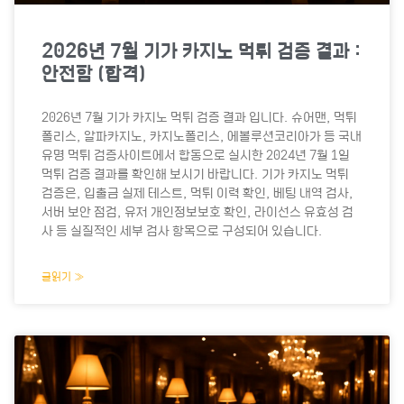
2026년 7월 기가 카지노 먹튀 검증 결과 :
안전함 (합격)
2026년 7월 기가 카지노 먹튀 검증 결과 입니다. 슈어맨, 먹튀
폴리스, 알파카지노, 카지노폴리스, 에볼루션코리아가 등 국내
유명 먹튀 검증사이트에서 합동으로 실시한 2024년 7월 1일
먹튀 검증 결과를 확인해 보시기 바랍니다. 기가 카지노 먹튀
검증은, 입출금 실제 테스트, 먹튀 이력 확인, 베팅 내역 검사,
서버 보안 점검, 유저 개인정보보호 확인, 라이선스 유효성 검
사 등 실질적인 세부 검사 항목으로 구성되어 있습니다.
글읽기 »