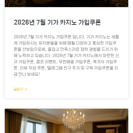
2026년 7월 기가 카지노 가입쿠폰
2026년 7월 기가 카지노 가입쿠폰 입니다. 기가 카지노는 새롭
게 가입하시는 유저분들을 위해 매월 다양하고 풍성한 가입쿠
폰을 선보임으로써, 즐겁고 만족스러운 정착 경험을 드리기 위
해 노력하고 있습니다. 2026년 7월 기가 카지노에서 마련한 신
규 가입쿠폰, 콤프 이벤트, 무한매충 가입쿠폰, 복귀자 가입쿠
폰, 리뷰 작성 쿠폰, 텔레그램 친구 추가 및 구독 가입쿠폰을 지
금 만나 보세요!
글읽기 »