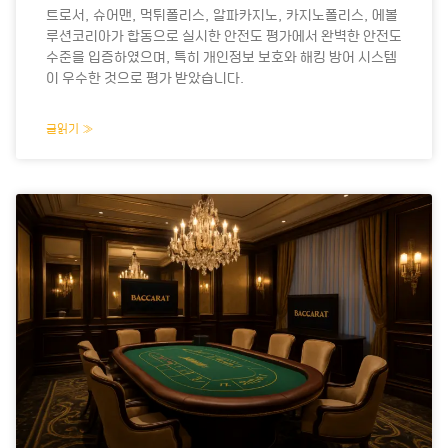
트로서, 슈어맨, 먹튀폴리스, 알파카지노, 카지노폴리스, 에볼
루션코리아가 합동으로 실시한 안전도 평가에서 완벽한 안전도
수준을 입증하였으며, 특히 개인정보 보호와 해킹 방어 시스템
이 우수한 것으로 평가 받았습니다.
글읽기 »