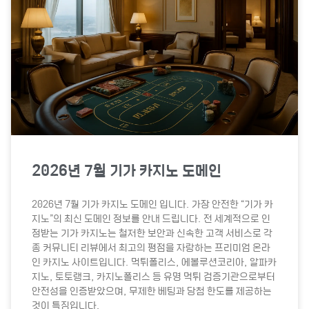
2026년 7월 기가 카지노 도메인
2026년 7월 기가 카지노 도메인 입니다. 가장 안전한 “기가 카
지노”의 최신 도메인 정보를 안내 드립니다. 전 세계적으로 인
정받는 기가 카지노는 철저한 보안과 신속한 고객 서비스로 각
종 커뮤니티 리뷰에서 최고의 평점을 자랑하는 프리미엄 온라
인 카지노 사이트입니다. 먹튀폴리스, 에볼루션코리아, 알파카
지노, 토토랭크, 카지노폴리스 등 유명 먹튀 검증기관으로부터
안전성을 인증받았으며, 무제한 베팅과 당첨 한도를 제공하는
것이 특징입니다.