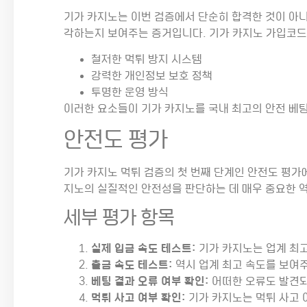
기가 카지노는 이번 검증에서 단순히 합격한 것이 아니
각하는지 보여주는 증거입니다. 기가 카지노 가입코드
철저한 먹튀 방지 시스템
강력한 개인정보 보호 정책
투명한 운영 방식
이러한 요소들이 기가 카지노를 국내 최고의 안전 베
안전도 평가
기가 카지노 먹튀 검증의 첫 번째 단계인 안전도 평가
지노의 실질적인 안전성을 판단하는 데 매우 중요한 
세부 평가 항목
실제 입금 속도 테스트:
기가 카지노는 업계 최고
출금 속도 테스트:
역시 업계 최고 속도를 보여
베팅 결과 오류 여부 확인:
어떠한 오류도 발견되
먹튀 사고 여부 확인:
기가 카지노는 먹튀 사고 