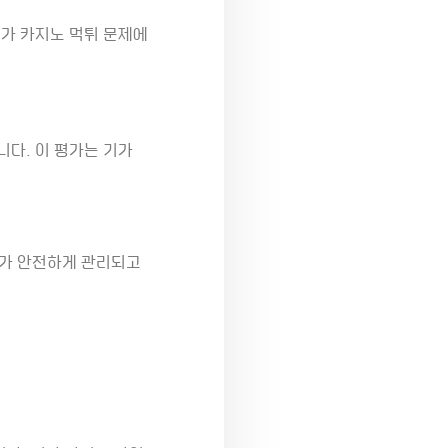
기가 카지노 먹튀 문제에
다. 이 평가는 기가
보가 안전하게 관리되고