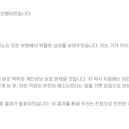
어 진행되었습니다:
지노는 모든 부문에서 탁월한 성과를 보여주었습니다. 이는 기가 카지
 바로 먹튀와 개인정보 보호 문제일 것입니다. 저 역시 처음에는 이
게 된 후, 이런 걱정이 완전히 해소되었다는 점을 기쁜 마음으로 전
 검증 결과가 발표되었습니다. 이 결과를 통해 우리는 진정으로 안전한