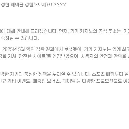
성한 혜택을 경험해보세요! ????
 대해 안내해 드리겠습니다. 먼저, 기가 카지노의 공식 주소는 ‘기가
접속하실 수 있습니다.
2025년 5월 먹튀 검증 결과에서 보셨듯이, 기가 카지노는 업계 최
정을 거쳐 ‘안전한 사이트’로 인정받았으며, 사용자의 안전과 만족
다양한 게임과 풍성한 혜택을 누리실 수 있습니다. 스포츠 베팅부터 실
 신규 가입 이벤트, 매충전 보너스, 페이백 등 다양한 프로모션으로 