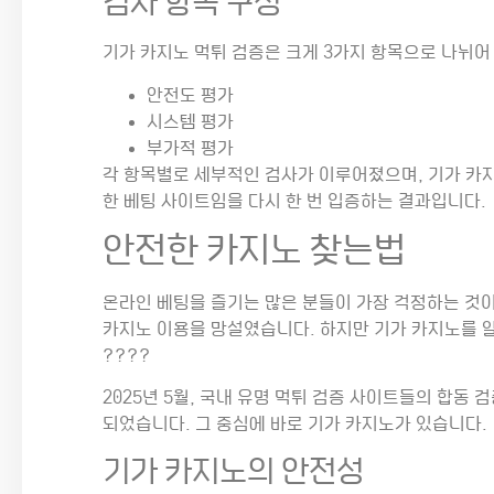
검사 항목 구성
기가 카지노 먹튀 검증은 크게 3가지 항목으로 나뉘
안전도 평가
시스템 평가
부가적 평가
각 항목별로 세부적인 검사가 이루어졌으며, 기가 카
한 베팅 사이트임을 다시 한 번 입증하는 결과입니다.
안전한 카지노 찾는법
온라인 베팅을 즐기는 많은 분들이 가장 걱정하는 것이
카지노 이용을 망설였습니다. 하지만 기가 카지노를 알
????
2025년 5월, 국내 유명 먹튀 검증 사이트들의 합동
되었습니다. 그 중심에 바로 기가 카지노가 있습니다.
기가 카지노의 안전성