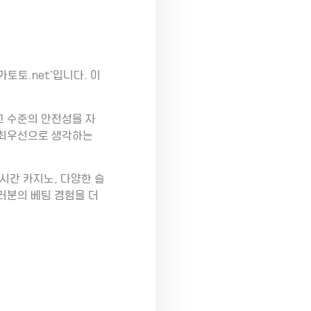
토토.net’입니다. 이
고 수준의 안전성을 자
을 최우선으로 생각하는
시간 카지노, 다양한 슬
여러분의 베팅 경험을 더