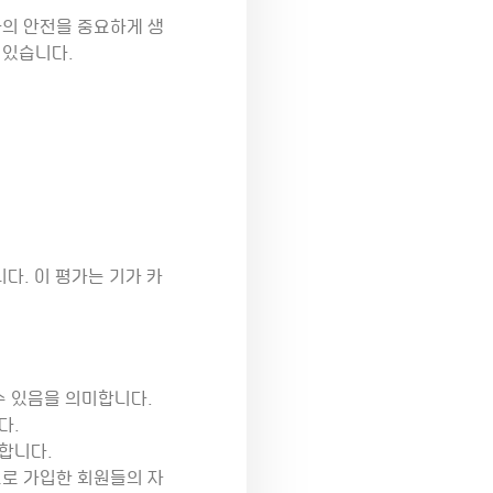
자의 안전을 중요하게 생
 있습니다.
다. 이 평가는 기가 카
수 있음을 의미합니다.
다.
합니다.
드로 가입한 회원들의 자