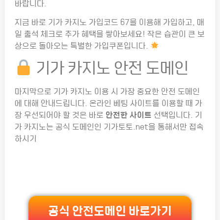
바랍니다.
지금 바로 기가 카지노 가입코드 67을 이용해 가입하고, 매
일 출석 체크로 추가 혜택을 쌓아보세요! 작은 습관이 큰 보
상으로 돌아오는 특별한 가입쿠폰입니다.
기가 카지노 안전 도메인
마지막으로 기가 카지노 이용 시 가장 중요한 안전 도메인
에 대해 안내드립니다. 온라인 베팅 사이트를 이용할 때 가
장 우선되어야 할 것은 바로
안전한 사이트
선택입니다. 기
가 카지노는 공식 도메인인 기가토토.net을 통해서만 접속
하시기
공식 안전도메인 바로가기