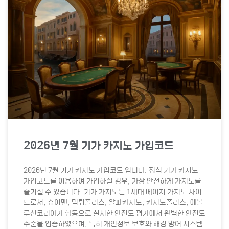
2026년 7월 기가 카지노 가입코드
2026년 7월 기가 카지노 가입코드 입니다. 정식 기가 카지노
가입코드를 이용하여 가입하실 경우, 가장 안전하게 카지노를
즐기실 수 있습니다. 기가 카지노는 1세대 메이저 카지노 사이
트로서, 슈어맨, 먹튀폴리스, 알파카지노, 카지노폴리스, 에볼
루션코리아가 합동으로 실시한 안전도 평가에서 완벽한 안전도
수준을 입증하였으며, 특히 개인정보 보호와 해킹 방어 시스템