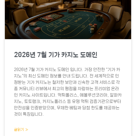
2026년 7월 기가 카지노 도메인
2026년 7월 기가 카지노 도메인 입니다. 가장 안전한 “기가 카
지노”의 최신 도메인 정보를 안내 드립니다. 전 세계적으로 인
정받는 기가 카지노는 철저한 보안과 신속한 고객 서비스로 각
종 커뮤니티 리뷰에서 최고의 평점을 자랑하는 프리미엄 온라
인 카지노 사이트입니다. 먹튀폴리스, 에볼루션코리아, 알파카
지노, 토토랭크, 카지노폴리스 등 유명 먹튀 검증기관으로부터
안전성을 인증받았으며, 무제한 베팅과 당첨 한도를 제공하는
것이 특징입니다.
글읽기 »