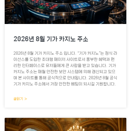
2026년 8월 기가 카지노 주소
2026년 8월 기가 카지노 주소 입니다. “기가 카지노”는 정식 라
이선스를 도입한 초대형 메이저 사이트로서 풍부한 혜택과 편
리한 인터페이스로 유저들에게 큰 사랑을 받고 있습니다. 기가
카지노 주소는 매월 안전한 보안 시스템에 의해 갱신되고 있으
며 본 사이트를 통해 공식적으로 안내됩니다. 2026년 8월 공식
기가 카지노 주소에서 가장 안전한 베팅이 되시길 기원합니다.
글읽기 »