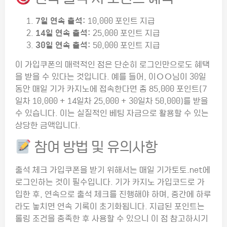
7일 연속 출석:
10,000 포인트 지급
14일 연속 출석:
25,000 포인트 지급
30일 연속 출석:
50,000 포인트 지급
이 가입쿠폰의 매력적인 점은 단순히 로그인만으로도 혜택
을 받을 수 있다는 것입니다. 예를 들어, 이○○님이 30일
동안 매일 기가 카지노에 접속한다면 총 85,000 포인트(7
일차 10,000 + 14일차 25,000 + 30일차 50,000)를 받을
수 있습니다. 이는 실질적인 베팅 자금으로 활용할 수 있는
상당한 금액입니다.
참여 방법 및 유의사항
출석 체크 가입쿠폰을 받기 위해서는 매일 기가토토.net에
로그인하는 것이 필수입니다. 기가 카지노 가입코드로 가
입한 후, 연속으로 출석 체크를 진행해야 하며, 중간에 하루
라도 놓치면 연속 기록이 초기화됩니다. 지급된 포인트는
롤링 조건을 충족한 후 사용할 수 있으니 이 점 참고하시기