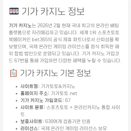
기가 카지노 정보
기가 카지노
는 2026년 2월 현재 국내 최고의 온라인 베팅
플랫폼으로 자리매김하고 있습니다. 세계 1위 스포츠토토
북메이커인 bet365의 공식 제휴 파트너로서 신뢰성을 확
보했으며, 국제 온라인 게이밍 라이선스를 정식 취득한 해
외 합법 법인으로 운영되고 있습니다. 기가 카지노 가입코
드 67번을 통해 가입하면 다양한 혜택을 누릴 수 있습니다.
기가 카지노 기본 정보
사이트명:
기가토토&카지노
홈페이지 주소:
기가토토.net
기가 카지노 가입코드:
67
사이트 분류:
스포츠토토 + 온라인카지노 통합 사이
트
보증사이트:
630여개 검증기관 인증
라이선스:
국제 온라인 게이밍 라이선스 보유