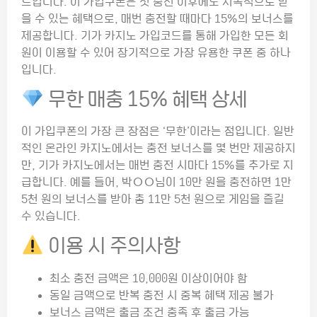
트입니다. 이 가입쿠폰은 첫 충전 이후에도 지속적으로 받
을 수 있는 혜택으로, 매번 충전할 때마다 15%의 보너스를
제공합니다. 기가 카지노 가입코드를 통해 가입한 모든 회
원이 이용할 수 있어 장기적으로 가장 유용한 쿠폰 중 하나
입니다.
무한 매충 15% 혜택 상세
이 가입쿠폰의 가장 큰 장점은 ‘무한’이라는 점입니다. 일반
적인 온라인 카지노에서는 충전 보너스를 몇 번만 제공하지
만, 기가 카지노에서는 매번 충전 시마다 15%를 추가로 지
급합니다. 예를 들어, 박○○님이 10만 원을 충전하면 1만
5천 원의 보너스를 받아 총 11만 5천 원으로 게임을 즐길
수 있습니다.
이용 시 주의사항
최소 충전 금액은 10,000원 이상이어야 함
동일 금액으로 반복 충전 시 중복 혜택 제공 불가
보너스 금액은 출금 조건 충족 후 출금 가능