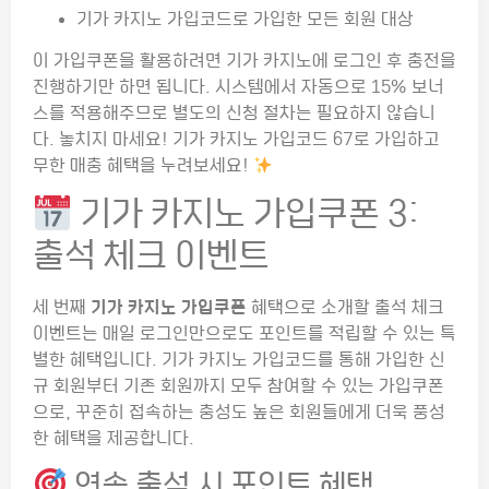
기가 카지노 가입코드로 가입한 모든 회원 대상
이 가입쿠폰을 활용하려면 기가 카지노에 로그인 후 충전을
진행하기만 하면 됩니다. 시스템에서 자동으로 15% 보너
스를 적용해주므로 별도의 신청 절차는 필요하지 않습니
다. 놓치지 마세요! 기가 카지노 가입코드 67로 가입하고
무한 매충 혜택을 누려보세요!
기가 카지노 가입쿠폰 3:
출석 체크 이벤트
세 번째
기가 카지노 가입쿠폰
혜택으로 소개할 출석 체크
이벤트는 매일 로그인만으로도 포인트를 적립할 수 있는 특
별한 혜택입니다. 기가 카지노 가입코드를 통해 가입한 신
규 회원부터 기존 회원까지 모두 참여할 수 있는 가입쿠폰
으로, 꾸준히 접속하는 충성도 높은 회원들에게 더욱 풍성
한 혜택을 제공합니다.
연속 출석 시 포인트 혜택