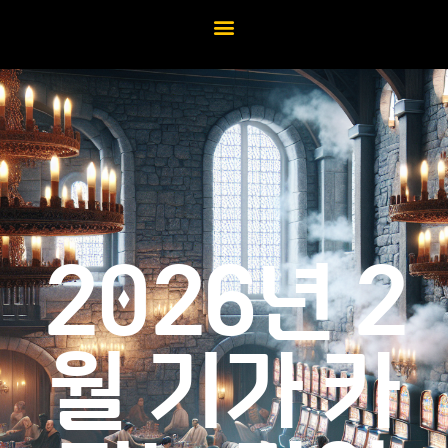
2026년 2
월 기가 카