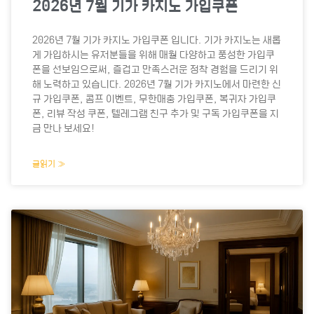
2026년 7월 기가 카지노 가입쿠폰
2026년 7월 기가 카지노 가입쿠폰 입니다. 기가 카지노는 새롭
게 가입하시는 유저분들을 위해 매월 다양하고 풍성한 가입쿠
폰을 선보임으로써, 즐겁고 만족스러운 정착 경험을 드리기 위
해 노력하고 있습니다. 2026년 7월 기가 카지노에서 마련한 신
규 가입쿠폰, 콤프 이벤트, 무한매충 가입쿠폰, 복귀자 가입쿠
폰, 리뷰 작성 쿠폰, 텔레그램 친구 추가 및 구독 가입쿠폰을 지
금 만나 보세요!
글읽기 »