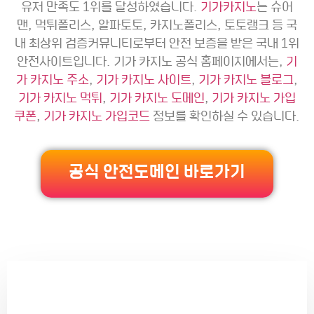
유저 만족도 1위를 달성하였습니다.
기가카지노
는 슈어
맨, 먹튀폴리스, 알파토토, 카지노폴리스, 토토랭크 등 국
내 최상위 검증커뮤니티로부터 안전 보증을 받은 국내 1위
안전사이트입니다. 기가 카지노 공식 홈페이지에서는,
기
가 카지노 주소
,
기가 카지노 사이트
,
기가 카지노 블로그
,
기가 카지노 먹튀
,
기가 카지노 도메인
,
기가 카지노 가입
쿠폰
,
기가 카지노 가입코드
정보를 확인하실 수 있습니다.
공식 안전도메인 바로가기