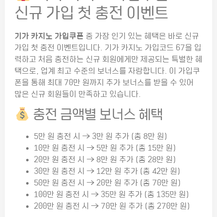
신규 가입 첫 충전 이벤트
기가 카지노 가입쿠폰
중 가장 인기 있는 혜택은 바로 신규
가입 첫 충전 이벤트입니다. 기가 카지노 가입코드 67을 입
력하고 처음 충전하는 신규 회원에게만 제공되는 특별한 혜
택으로, 업계 최고 수준의 보너스를 자랑합니다. 이 가입쿠
폰을 통해 최대 70만 원까지 추가 보너스를 받을 수 있어
많은 신규 회원들이 만족하고 있습니다.
충전 금액별 보너스 혜택
5만 원 충전 시 → 3만 원 추가 (총 8만 원)
10만 원 충전 시 → 5만 원 추가 (총 15만 원)
20만 원 충전 시 → 8만 원 추가 (총 28만 원)
30만 원 충전 시 → 12만 원 추가 (총 42만 원)
50만 원 충전 시 → 20만 원 추가 (총 70만 원)
100만 원 충전 시 → 35만 원 추가 (총 135만 원)
200만 원 충전 시 → 70만 원 추가 (총 270만 원)