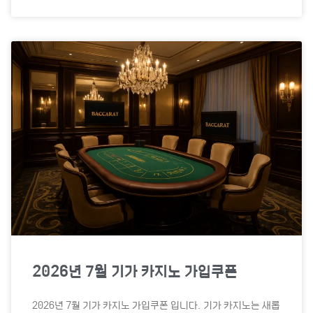
2026년 7월 기가 카지노 가입쿠폰
2026년 7월 기가 카지노 가입쿠폰 입니다. 기가 카지노는 새롭