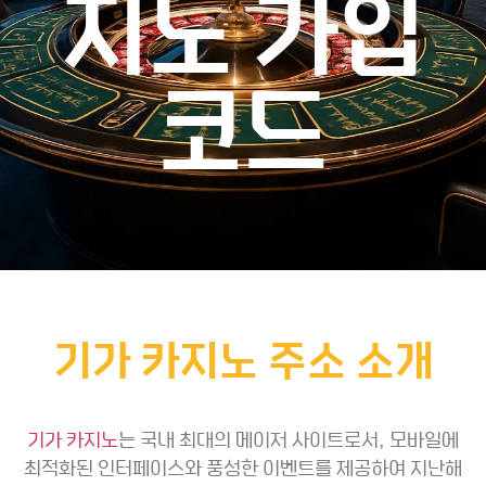
지노 가입
코드
기가 카지노 주소 소개
기가 카지노
는 국내 최대의 메이저 사이트로서, 모바일에
최적화된 인터페이스와 풍성한 이벤트를 제공하여 지난해