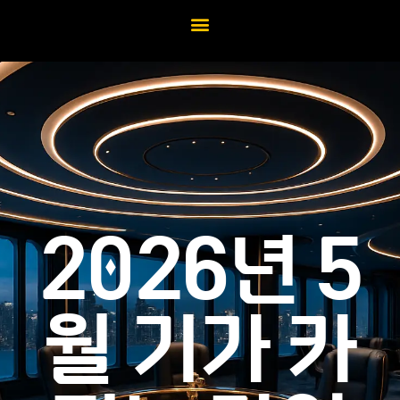
2026년 5
월 기가 카