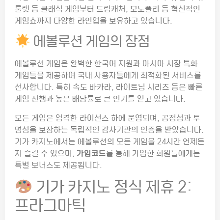
룰렛 등 클래식 게임부터 드림캐처, 모노폴리 등 혁신적인
게임쇼까지 다양한 라인업을 보유하고 있습니다.
에볼루션 게임의 장점
에볼루션 게임은 완벽한 한국어 지원과 아시아 시장 특화
게임들을 제공하여 국내 사용자들에게 최적화된 서비스를
선사합니다. 특히 속도 바카라, 라이트닝 시리즈 등은 빠른
게임 진행과 높은 배당률로 큰 인기를 얻고 있습니다.
모든 게임은 엄격한 라이선스 하에 운영되며, 공정성과 투
명성을 보장하는 독립적인 감사기관의 인증을 받았습니다.
기가 카지노에서는 에볼루션의 모든 게임을 24시간 언제든
지 즐길 수 있으며,
가입코드
를 통해 가입한 회원들에게는
특별 보너스도 제공됩니다.
기가 카지노 정식 제휴 2:
프라그마틱