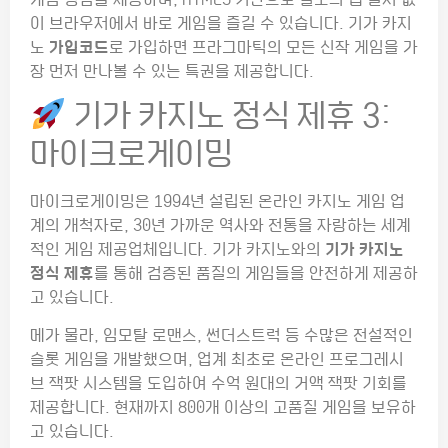
이 브라우저에서 바로 게임을 즐길 수 있습니다. 기가 카지
노
가입코드
로 가입하면 프라그마틱의 모든 신작 게임을 가
장 먼저 만나볼 수 있는 특권을 제공합니다.
기가 카지노 정식 제휴 3:
마이크로게이밍
마이크로게이밍은 1994년 설립된 온라인 카지노 게임 업
계의 개척자로, 30년 가까운 역사와 전통을 자랑하는 세계
적인 게임 제공업체입니다. 기가 카지노와의
기가 카지노
정식 제휴
를 통해 검증된 품질의 게임들을 안전하게 제공하
고 있습니다.
메가 물라, 임모탈 로맨스, 썬더스트럭 등 수많은 전설적인
슬롯 게임을 개발했으며, 업계 최초로 온라인 프로그레시
브 잭팟 시스템을 도입하여 수억 원대의 거액 잭팟 기회를
제공합니다. 현재까지 800개 이상의 고품질 게임을 보유하
고 있습니다.