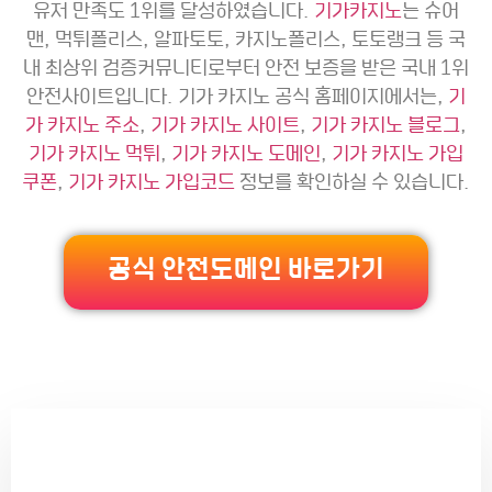
유저 만족도 1위를 달성하였습니다.
기가카지노
는 슈어
맨, 먹튀폴리스, 알파토토, 카지노폴리스, 토토랭크 등 국
내 최상위 검증커뮤니티로부터 안전 보증을 받은 국내 1위
안전사이트입니다. 기가 카지노 공식 홈페이지에서는,
기
가 카지노 주소
,
기가 카지노 사이트
,
기가 카지노 블로그
,
기가 카지노 먹튀
,
기가 카지노 도메인
,
기가 카지노 가입
쿠폰
,
기가 카지노 가입코드
정보를 확인하실 수 있습니다.
공식 안전도메인 바로가기