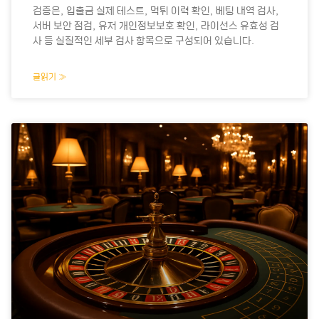
검증은, 입출금 실제 테스트, 먹튀 이력 확인, 베팅 내역 검사,
서버 보안 점검, 유저 개인정보보호 확인, 라이선스 유효성 검
사 등 실질적인 세부 검사 항목으로 구성되어 있습니다.
글읽기 »