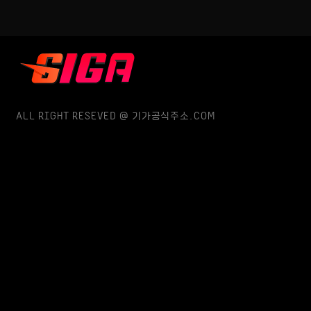
ALL RIGHT RESEVED @ 기가공식주소.COM