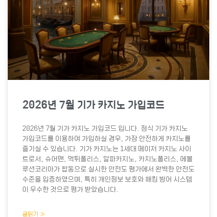
2026년 7월 기가 카지노 가입코드
2026년 7월 기가 카지노 가입코드 입니다. 정식 기가 카지노
가입코드를 이용하여 가입하실 경우, 가장 안전하게 카지노를
즐기실 수 있습니다. 기가 카지노는 1세대 메이저 카지노 사이
트로서, 슈어맨, 먹튀폴리스, 알파카지노, 카지노폴리스, 에볼
루션코리아가 합동으로 실시한 안전도 평가에서 완벽한 안전도
수준을 입증하였으며, 특히 개인정보 보호와 해킹 방어 시스템
이 우수한 것으로 평가 받았습니다.
글읽기 »