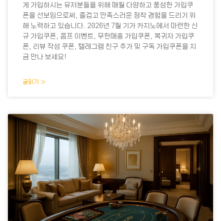
게 가입하시는 유저분들을 위해 매월 다양하고 풍성한 가입쿠
폰을 선보임으로써, 즐겁고 만족스러운 정착 경험을 드리기 위
해 노력하고 있습니다. 2026년 7월 기가 카지노에서 마련한 신
규 가입쿠폰, 콤프 이벤트, 무한매충 가입쿠폰, 복귀자 가입쿠
폰, 리뷰 작성 쿠폰, 텔레그램 친구 추가 및 구독 가입쿠폰을 지
금 만나 보세요!
글읽기 »