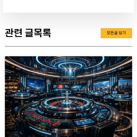
관련 글목록
모든글 보기