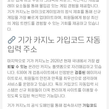
또한 업계 최고 수준의 그래픽과 사운드, 혁신적인 게임플
레이 요소들을 통해 몰입감 있는 게임 경험을 제공합니다.
기가 카지노는 마이크로게이밍과의 정식 제휴를 통해 신규
게임을 가장 빠르게 업데이트하며, 회원들에게 항상 최신
의 게임 트렌드를 경험할 수 있는 기회를 제공하고 있습니
다.
기가 카지노 가입코드 자동
입력 주소
마지막으로 기가 카지노는 2026년 현재 국내에서 가장
신
뢰할 수 있는
온라인 카지노 플랫폼으로 자리매김하고 있습
니다. 630여 개 검증사이트에서 인정받은
검증된
메이저사
이트로서, 회원들의 안전과 만족을 최우선으로 생각하며
서비스를 운영하고 있습니다. 특히 가입코드 자동입력 시
스템은 신규 회원들이 더욱 편리하게 사이트를 이용할 수
있도록 도입된 혁신적인 기능입니다.
기가 카지노의 공식 도메인을 통해 접속하시면
가입코드