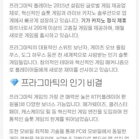
프라그마틱 플레이는 2015년 설립된 글로벌 게임 제공업
체로, 혁신적인 슬롯 게임과 라이브 카지노 솔루션으로 업
계에서 빠르게 성장하고 있습니다.
기가 카지노 정식 제휴
파트너로서 200개 이상의 고품질 게임을 제공하며, 매월
새로운 게임을 출시하고 있습니다.
프라그마틱의 대표작인 스위트 보난자, 게이츠 오브 올림
푸스, 도그 하우스 등은 전 세계적으로 사랑받는 인기 슬롯
게임들입니다. 창의적인 테마와 혁신적인 게임 메커니즘으
로 플레이어들에게 새로운 재미를 선사하고 있습니다.
프라그마틱의 인기 비결
프라그마틱 게임의 가장 큰 매력은 높은 RTP(플레이어 환
원율)와 다양한 보너스 기능입니다. 메가웨이즈, 클러스터
페이, 캐스케이딩 릴 등 혁신적인 게임 엔진을 도입하여 전
통적인 슬롯 게임의 한계를 뛰어넘었습니다.
또한 모바일 최적화 기술을 통해 PC와 모바일에서 동일한
게임 경험을 제공하며, HTML5 기반으로 별도의 앱 설치 없